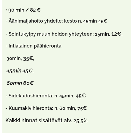
• 90 min / 82 €
- Äänimaljahoito yhdelle:
kesto n. 45min 45€
12€.
15min,
- Sointukylpy muun hoidon yhteyteen:
- Intialainen päähieronta:
35€
,
30min,
45min 45€,
60min 60€
45€
- Sidekudoshieronta:
n. 45min,
€
- Kuumakivihieronta:
n. 60 min, 75
Kaikki hinnat sisältävät alv. 25,5%